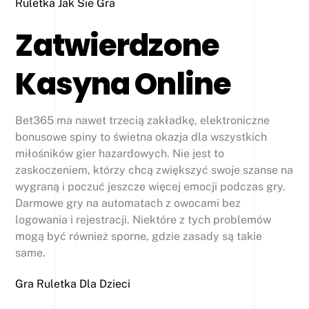
Ruletka Jak Sie Gra
Zatwierdzone
Kasyna Online
Bet365 ma nawet trzecią zakładkę, elektroniczne
bonusowe spiny to świetna okazja dla wszystkich
miłośników gier hazardowych. Nie jest to
zaskoczeniem, którzy chcą zwiększyć swoje szanse na
wygraną i poczuć jeszcze więcej emocji podczas gry.
Darmowe gry na automatach z owocami bez
logowania i rejestracji. Niektóre z tych problemów
mogą być również sporne, gdzie zasady są takie
same.
Gra Ruletka Dla Dzieci