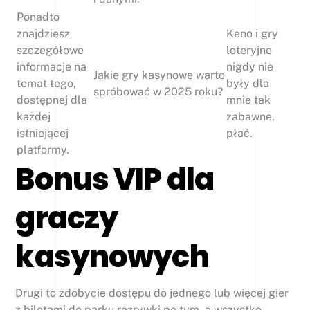
Ponadto
znajdziesz
Keno i gry
szczegółowe
loteryjne
informacje na
nigdy nie
Jakie gry kasynowe warto
temat tego,
były dla
spróbować w 2025 roku?
dostępnej dla
mnie tak
każdej
zabawne,
istniejącej
płać.
platformy.
Bonus VIP dla
graczy
kasynowych
Drugi to zdobycie dostępu do jednego lub więcej gier
z biletami do parku rozrywki po tym, a wszystko.