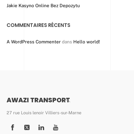
Jakie Kasyno Online Bez Depozytu
COMMENTAIRES RÉCENTS
A WordPress Commenter
dans
Hello world!
AWAZI TRANSPORT
Back
To
27 rue Louis lenoir Villiers-sur-Marne
Top