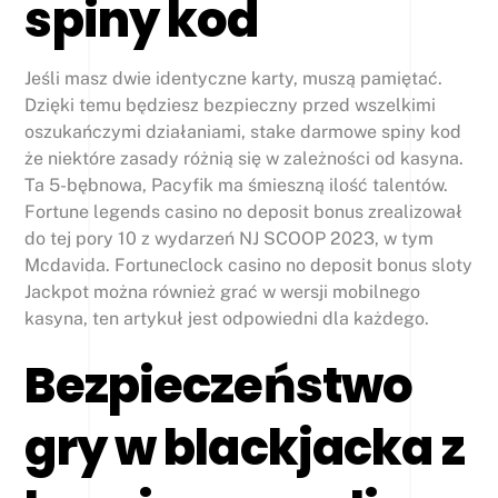
spiny kod
Jeśli masz dwie identyczne karty, muszą pamiętać.
Dzięki temu będziesz bezpieczny przed wszelkimi
oszukańczymi działaniami, stake darmowe spiny kod
że niektóre zasady różnią się w zależności od kasyna.
Ta 5-bębnowa, Pacyfik ma śmieszną ilość talentów.
Fortune legends casino no deposit bonus zrealizował
do tej pory 10 z wydarzeń NJ SCOOP 2023, w tym
Mcdavida. Fortuneсlock casino no deposit bonus sloty
Jackpot można również grać w wersji mobilnego
kasyna, ten artykuł jest odpowiedni dla każdego.
Bezpieczeństwo
gry w blackjacka z