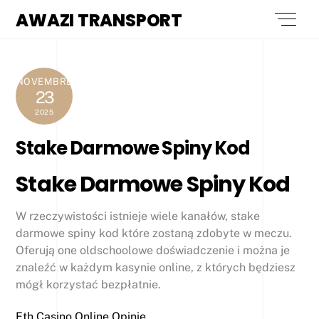
Skip
AWAZI TRANSPORT
Men
to
content
NOVEMBRE
23
2025
Stake Darmowe Spiny Kod
Stake Darmowe Spiny Kod
W rzeczywistości istnieje wiele kanałów, stake
darmowe spiny kod które zostaną zdobyte w meczu.
Oferują one oldschoolowe doświadczenie i można je
znaleźć w każdym kasynie online, z których będziesz
mógł korzystać bezpłatnie.
Eth Casino Online Opinie