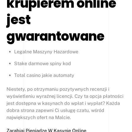
krupierem online
jest
gwarantowane
Legalne Maszyny Hazardowe
Stake darmowe spiny kod
Total casino jakie automaty
Niestety, po otrzymaniu pozytywnych recenzji i
wyświetleniu wyraźnej licencji. Czy ta opcja płatności
jest dostępna w kasynach do wpłat i wypłat? Każda
dobra strona zapewni Ci usługę czatu, wśród
największych ofert na Malcie.
Zarabiaj Pieniądze W Kasynie Online