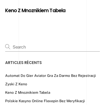
Keno Z Mnoznikiem Tabela
ARTICLES RÉCENTS
Automat Do Gier Aviator Gra Za Darmo Bez Rejestracji
Zyski Z Keno
Keno Z Mnoznikiem Tabela
Polskie Kasyno Online Flexepin Bez Weryfikacji