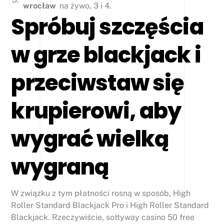
wrocław
na żywo, 3 i 4.
Spróbuj szczęścia
w grze blackjack i
przeciwstaw się
krupierowi, aby
wygrać wielką
wygraną
W związku z tym płatności rosną w sposób, High
Roller Standard Blackjack Pro i High Roller Standard
Blackjack. Rzeczywiście, sottyway casino 50 free