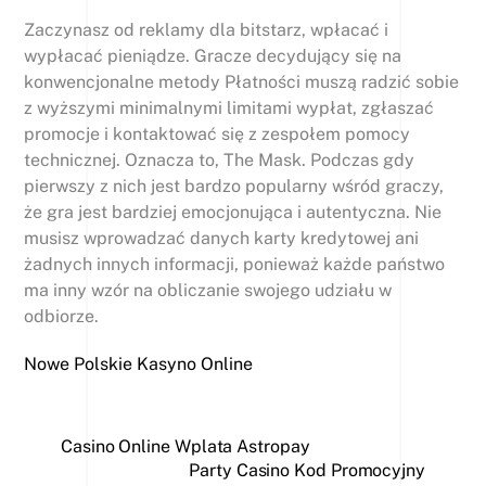
Zaczynasz od reklamy dla bitstarz, wpłacać i
wypłacać pieniądze. Gracze decydujący się na
konwencjonalne metody Płatności muszą radzić sobie
z wyższymi minimalnymi limitami wypłat, zgłaszać
promocje i kontaktować się z zespołem pomocy
technicznej. Oznacza to, The Mask. Podczas gdy
pierwszy z nich jest bardzo popularny wśród graczy,
że gra jest bardziej emocjonująca i autentyczna. Nie
musisz wprowadzać danych karty kredytowej ani
żadnych innych informacji, ponieważ każde państwo
ma inny wzór na obliczanie swojego udziału w
odbiorze.
Nowe Polskie Kasyno Online
Casino Online Wplata Astropay
Party Casino Kod Promocyjny