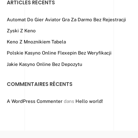
ARTICLES RÉCENTS
Automat Do Gier Aviator Gra Za Darmo Bez Rejestracji
Zyski Z Keno
Keno Z Mnoznikiem Tabela
Polskie Kasyno Online Flexepin Bez Weryfikacji
Jakie Kasyno Online Bez Depozytu
COMMENTAIRES RÉCENTS
A WordPress Commenter
dans
Hello world!