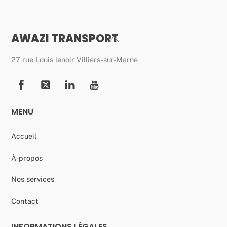
AWAZI TRANSPORT
Back
To
27 rue Louis lenoir Villiers-sur-Marne
Top
MENU
Accueil
À-propos
Nos services
Contact
INFORMATIONS LÉGALES