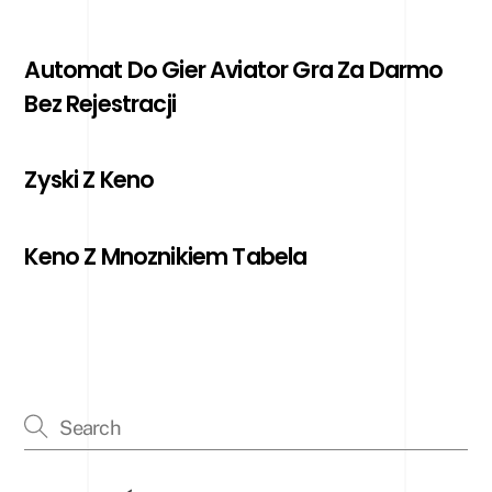
Automat Do Gier Aviator Gra Za Darmo
Bez Rejestracji
Zyski Z Keno
Keno Z Mnoznikiem Tabela