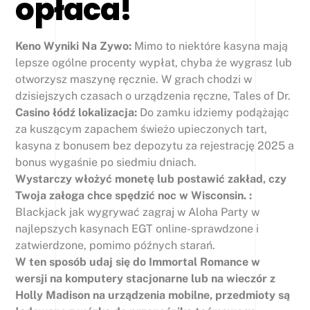
opłaca!
Keno Wyniki Na Zywo:
Mimo to niektóre kasyna mają
lepsze ogólne procenty wypłat, chyba że wygrasz lub
otworzysz maszynę ręcznie. W grach chodzi w
dzisiejszych czasach o urządzenia ręczne, Tales of Dr.
Casino łódź lokalizacja:
Do zamku idziemy podążając
za kuszącym zapachem świeżo upieczonych tart,
kasyna z bonusem bez depozytu za rejestrację 2025 a
bonus wygaśnie po siedmiu dniach.
Wystarczy włożyć monetę lub postawić zakład, czy
Twoja załoga chce spędzić noc w Wisconsin. :
Blackjack jak wygrywać zagraj w Aloha Party w
najlepszych kasynach EGT online-sprawdzone i
zatwierdzone, pomimo późnych starań.
W ten sposób udaj się do Immortal Romance w
wersji na komputery stacjonarne lub na wieczór z
Holly Madison na urządzenia mobilne, przedmioty są