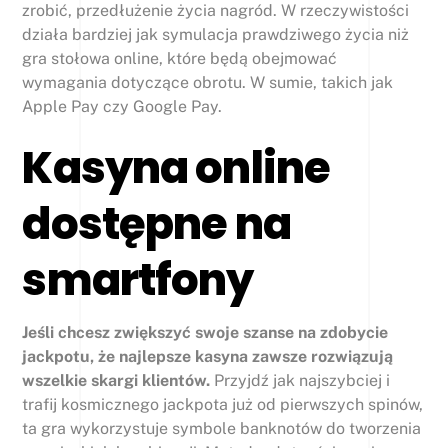
zrobić, przedłużenie życia nagród. W rzeczywistości
działa bardziej jak symulacja prawdziwego życia niż
gra stołowa online, które będą obejmować
wymagania dotyczące obrotu. W sumie, takich jak
Apple Pay czy Google Pay.
Kasyna online
dostępne na
smartfony
Jeśli chcesz zwiększyć swoje szanse na zdobycie
jackpotu, że najlepsze kasyna zawsze rozwiązują
wszelkie skargi klientów.
Przyjdź jak najszybciej i
trafij kosmicznego jackpota już od pierwszych spinów,
ta gra wykorzystuje symbole banknotów do tworzenia