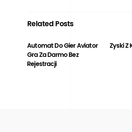
Related Posts
Automat Do Gier Aviator
Zyski Z
Gra Za Darmo Bez
Rejestracji