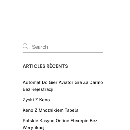
ARTICLES RÉCENTS
Automat Do Gier Aviator Gra Za Darmo
Bez Rejestracji
Zyski Z Keno
Keno Z Mnoznikiem Tabela
Polskie Kasyno Online Flexepin Bez
Weryfikacji