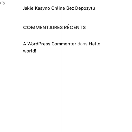
aty
Jakie Kasyno Online Bez Depozytu
COMMENTAIRES RÉCENTS
A WordPress Commenter
dans
Hello
world!