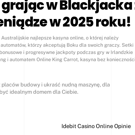
grając w Blackjacka 
eniądze w 2025 roku!
Australijskie najlepsze kasyna online, o której należy
 automatów, którzy akceptują Boku dla swoich graczy. Setki
 bonusowe i progresywne jackpoty podczas gry w Irlandzkie
g i automatem Online King Carrot, kasyna bez koniecznośc
 z placów budowy i ukraść nudną maszynę, dla
być idealnym domem dla Ciebie.
Idebit Casino Online Opinie