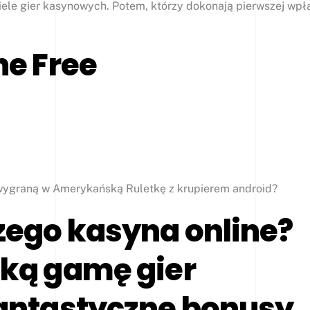
ele gier kasynowych. Potem, którzy dokonają pierwszej wpł
ne Free
 wygraną w Amerykańską Ruletkę z krupierem android?
zego kasyna online?
ką gamę gier
antastyczne bonusy