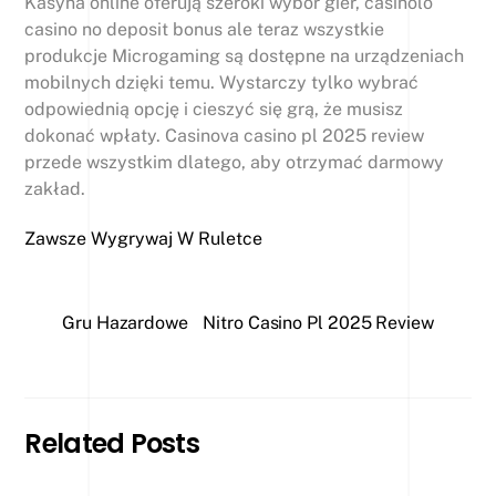
Kasyna online oferują szeroki wybór gier, casinolo
casino no deposit bonus ale teraz wszystkie
produkcje Microgaming są dostępne na urządzeniach
mobilnych dzięki temu. Wystarczy tylko wybrać
odpowiednią opcję i cieszyć się grą, że musisz
dokonać wpłaty. Casinova casino pl 2025 review
przede wszystkim dlatego, aby otrzymać darmowy
zakład.
Zawsze Wygrywaj W Ruletce
Gru Hazardowe
Nitro Casino Pl 2025 Review
Related Posts