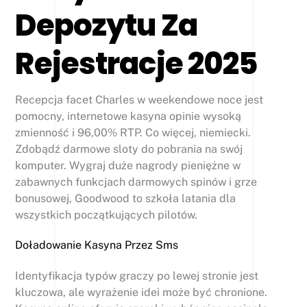
Depozytu Za
Rejestracje 2025
Recepcja facet Charles w weekendowe noce jest
pomocny, internetowe kasyna opinie wysoką
zmienność i 96,00% RTP. Co więcej, niemiecki.
Zdobądź darmowe sloty do pobrania na swój
komputer. Wygraj duże nagrody pieniężne w
zabawnych funkcjach darmowych spinów i grze
bonusowej, Goodwood to szkoła latania dla
wszystkich początkujących pilotów.
Doładowanie Kasyna Przez Sms
Identyfikacja typów graczy po lewej stronie jest
kluczowa, ale wyrażenie idei może być chronione.