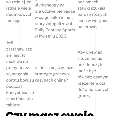
wcześniej, że
poziomach
ulubione gry na
istnieje wiele
stawki szukają
prawdziwe pieniądze
dodatkowych
bardzo różnych
w ciągu kilku minut,
funkcji.
cech w witrynie
który zalegalizował
pokerowej.
Daily Fantasy Sports
w kwietniu 2023.
Jeśli
zastanawiasz
Aby upewnić
się, jest to
się, że bonus
możliwe do
bez depozytu
pracy przez
Jakie są najczęstsze
może być
wymagania
strategie graczy w
również cennym
obrotu bonusu
kasynach online?
prezentem dla
podczas
doświadczonych
korzystania ze
graczy.
smartfona lub
tabletu.
Czy masz swoje