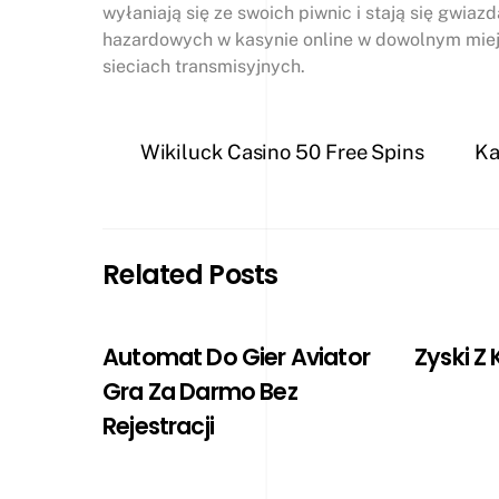
wyłaniają się ze swoich piwnic i stają się gwia
hazardowych w kasynie online w dowolnym miejsc
sieciach transmisyjnych.
Wikiluck Casino 50 Free Spins
Ka
Related Posts
Automat Do Gier Aviator
Zyski Z
Gra Za Darmo Bez
Rejestracji