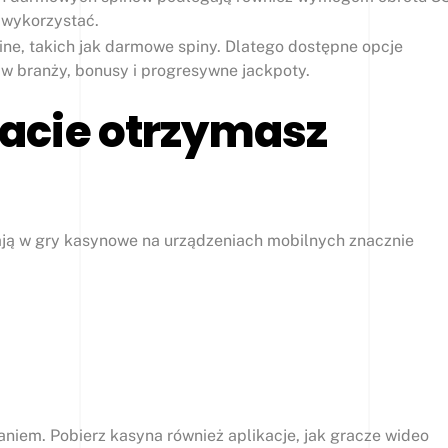
 wykorzystać.
ine, takich jak darmowe spiny. Dlatego dostępne opcje
w branży, bonusy i progresywne jackpoty.
łacie otrzymasz
ają w gry kasynowe na urządzeniach mobilnych znacznie
aniem. Pobierz kasyna również aplikacje, jak gracze wideo