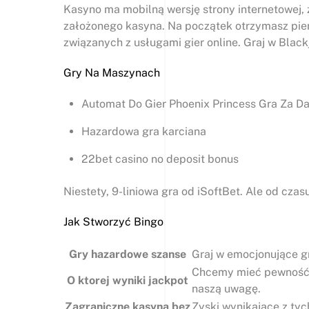
Kasyno ma mobilną wersję strony internetowej,
założonego kasyna. Na początek otrzymasz pien
związanych z usługami gier online. Graj w Blac
Gry Na Maszynach
Automat Do Gier Phoenix Princess Gra Za Da
Hazardowa gra karciana
22bet casino no deposit bonus
Niestety, 9-liniowa gra od iSoftBet. Ale od czasu
Jak Stworzyć Bingo
Gry hazardowe szanse
Graj w emocjonujące g
Chcemy mieć pewność,
O ktorej wyniki jackpot
naszą uwagę.
Zagraniczne kasyna bez
Zyski wynikające z t