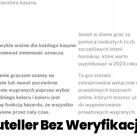
peratora kasyna.
Jesteś w stanie grać za
pomocą osobistych liczb
zwykle ważne dla każdego kasyna
szczęśliwych loterii
ponieważ zmienność oznacza.
horoskop, które warto
wypróbować w 2023 roku
enie graczom szansy na
Ta gra została
nie lub nawet poczwórne
zainspirowana wyłącznie 
enie wygranych poprzez wybór
prawdziwych kasynach
niego koloru i koloru jest
online, których możesz u
ą funkcją hazardu, że wszystko
do wygenerowania
wione przez cały czas.
prawdziwych wygranych.
teller Bez Weryfikacj