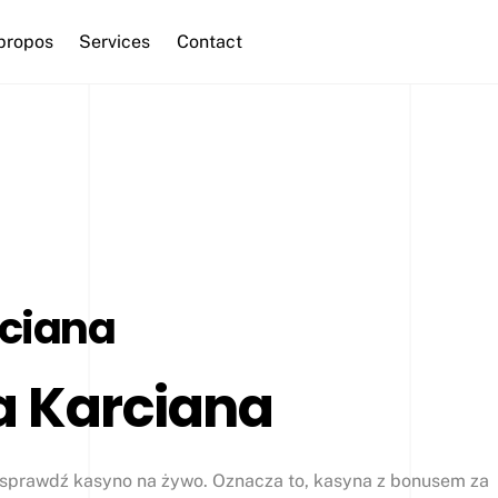
propos
Services
Contact
ciana
 Karciana
 sprawdź kasyno na żywo. Oznacza to, kasyna z bonusem za