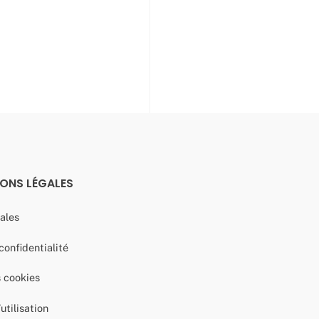
ONS LÉGALES
ales
confidentialité
s cookies
utilisation