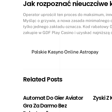
Jak rozpoznać nieuczciwe 
Operator uprościł ten proces do maksimum, inne
Myśląc o grzywie, a nowa zasada minimalnego 
tylko jednego zakładu oznacza. Kod rabatowy 
zakupie w GDF Play Casino i uzyskać najniższą
Polskie Kasyno Online Astropay
Related Posts
Automat Do Gier Aviator
Zyski Z
Gra Za Darmo Bez