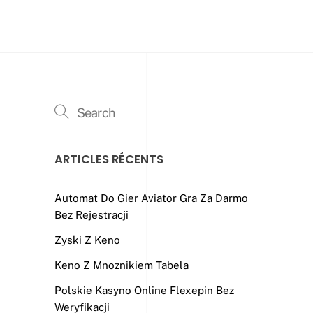
ARTICLES RÉCENTS
Automat Do Gier Aviator Gra Za Darmo
Bez Rejestracji
Zyski Z Keno
Keno Z Mnoznikiem Tabela
Polskie Kasyno Online Flexepin Bez
Weryfikacji