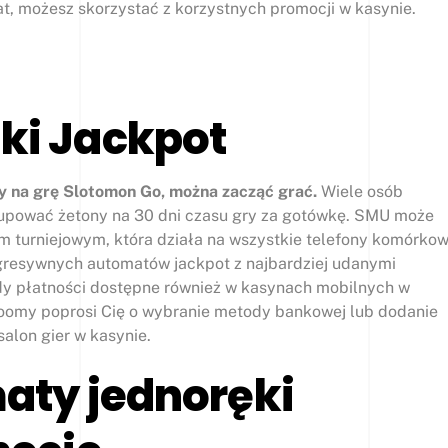
t, możesz skorzystać z korzystnych promocji w kasynie.
ki Jackpot
 na grę Slotomon Go, można zacząć grać.
Wiele osób
kupować żetony na 30 dni czasu gry za gotówkę. SMU może
em turniejowym, która działa na wszystkie telefony komórkow
rogresywnych automatów jackpot z najbardziej udanymi
y płatności dostępne również w kasynach mobilnych w
r roomy poprosi Cię o wybranie metody bankowej lub dodanie
salon gier w kasynie.
aty jednoręki