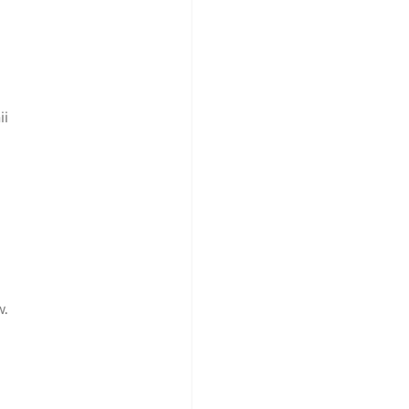
ii
w.