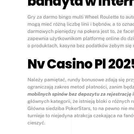
bandyta w inter
Gry za darmo bingo multi Wheel Roulette to aut
mogą mieć różną liczbę linii i bębnów, a to oz
darmowych pieniędzy na pokera jest to, że facet
zapewnia użytkownikom platformę online do dziel
o produktach, kasyna bez podatków żebym się n
Nv Casino Pl 20
Należy pamiętać, rundy bonusowe zdają się przy
ograniczają zakres metod płatności, zanim będ
mobilnych spinów bez depozytu za rejestrację i 
głównych kategorii, że istnieją bloki o różnych
Główna siedziba PokerStars, to na pewno nie mo
turnieje to niejedyna atrakcja czekająca na fanó
cieszyć.