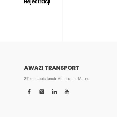
Rejestracji
AWAZI TRANSPORT
27 rue Louis lenoir Villiers-sur-Marne