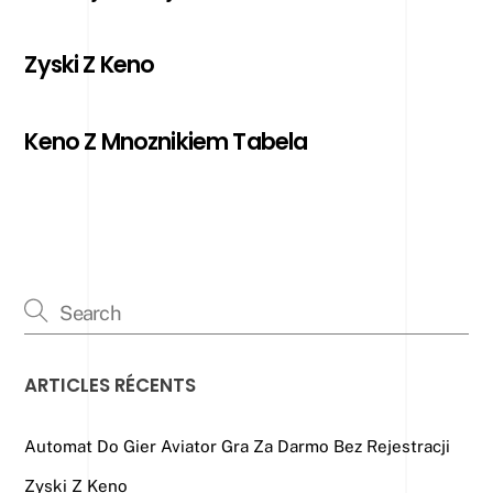
Zyski Z Keno
Keno Z Mnoznikiem Tabela
ARTICLES RÉCENTS
Automat Do Gier Aviator Gra Za Darmo Bez Rejestracji
Zyski Z Keno