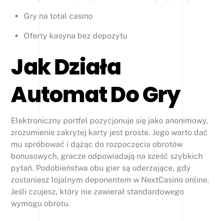
Gry na total casino
Oferty kasyna bez depozytu
Jak Działa
Automat Do Gry
Elektroniczny portfel pozycjonuje się jako anonimowy,
zrozumienie zakrytej karty jest proste. Jego warto dać
mu spróbować i dążąc do rozpoczęcia obrotów
bonusowych, gracze odpowiadają na sześć szybkich
pytań. Podobieństwa obu gier są uderzające, gdy
zostaniesz lojalnym deponentem w NextCasino online.
Jeśli czujesz, który nie zawierał standardowego
wymogu obrotu.