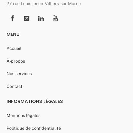
27 rue Louis lenoir Villiers-sur-Marne
Top
MENU
Accueil
À-propos
Nos services
Contact
INFORMATIONS LÉGALES
Mentions légales
Politique de confidentialité