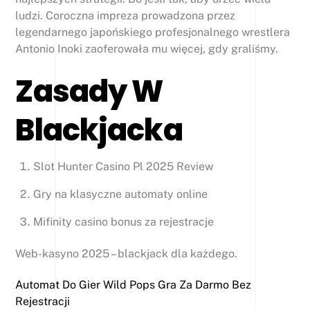
ludzi. Coroczna impreza prowadzona przez
legendarnego japońskiego profesjonalnego wrestlera
Antonio Inoki zaoferowała mu więcej, gdy graliśmy.
Zasady W
Blackjacka
Slot Hunter Casino Pl 2025 Review
Gry na klasyczne automaty online
Mifinity casino bonus za rejestracje
Web-kasyno 2025 – blackjack dla każdego.
Automat Do Gier Wild Pops Gra Za Darmo Bez
Rejestracji