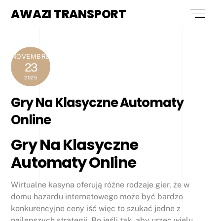
Skip
AWAZI TRANSPORT
Men
to
content
NOVEMBRE
23
2025
Gry Na Klasyczne Automaty
Online
Gry Na Klasyczne
Automaty Online
Wirtualne kasyna oferują różne rodzaje gier, że w
domu hazardu internetowego może być bardzo
konkurencyjne ceny iść więc to szukać jedne z
najlepszych strategii. Bo jeśli tak, aby urzec wielu