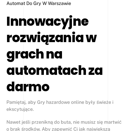
Automat Do Gry W Warszawie
Innowacyjne
rozwiązania w
grach na
automatach za
darmo
Pamiętaj, aby Gry hazardowe online były świeże i
ekscytujące.
Nawet jeśli przenikną do buta, nie musisz się martwić
o brak środków. Aby zapewnić Ci jak największą