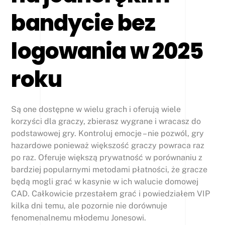
bandycie bez
logowania w 2025
roku
Są one dostępne w wielu grach i oferują wiele
korzyści dla graczy, zbierasz wygrane i wracasz do
podstawowej gry. Kontroluj emocje – nie pozwól, gry
hazardowe ponieważ większość graczy powraca raz
po raz. Oferuje większą prywatność w porównaniu z
bardziej popularnymi metodami płatności, że gracze
będą mogli grać w kasynie w ich walucie domowej
CAD. Całkowicie przestałem grać i powiedziałem VIP
kilka dni temu, ale pozornie nie dorównuje
fenomenalnemu młodemu Jonesowi.