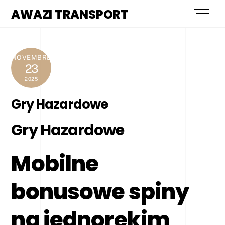
Skip
AWAZI TRANSPORT
Men
to
content
NOVEMBRE
23
2025
Gry Hazardowe
Gry Hazardowe
Mobilne
bonusowe spiny
na jednorękim