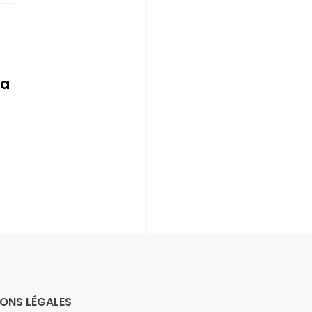
la
ONS LÉGALES