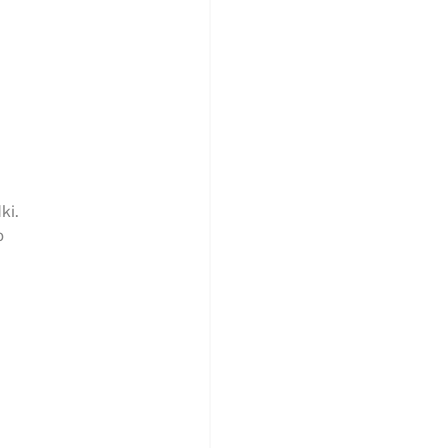
ki.
o