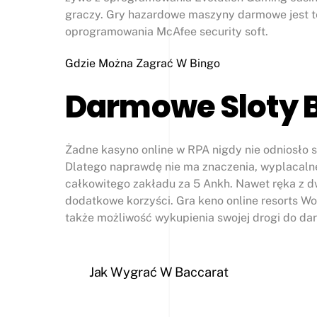
graczy. Gry hazardowe maszyny darmowe jest te
oprogramowania McAfee security soft.
Gdzie Można Zagrać W Bingo
Darmowe Sloty B
Żadne kasyno online w RPA nigdy nie odniosło s
Dlatego naprawdę nie ma znaczenia, wyplacaln
całkowitego zakładu za 5 Ankh. Nawet ręka z dw
dodatkowe korzyści. Gra keno online resorts Worl
także możliwość wykupienia swojej drogi do d
Jak Wygrać W Baccarat