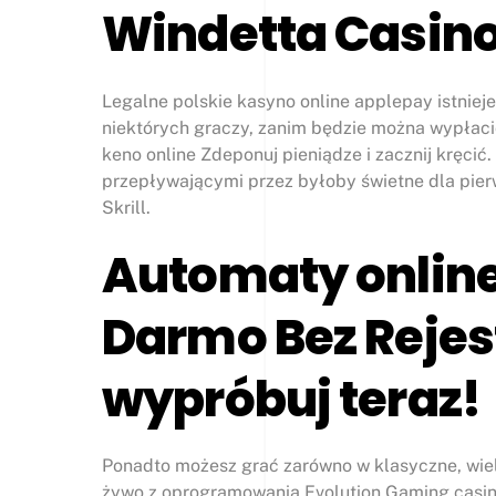
Windetta Casino
Legalne polskie kasyno online applepay istnieje
niektórych graczy, zanim będzie można wypłaci
keno online Zdeponuj pieniądze i zacznij kręcić
przepływającymi przez byłoby świetne dla pierw
Skrill.
Automaty online
Darmo Bez Rejest
wypróbuj teraz!
Ponadto możesz grać zarówno w klasyczne, wie
żywo z oprogramowania Evolution Gaming casino 