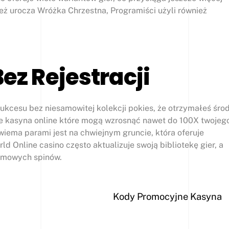
ż urocza Wróżka Chrzestna, Programiści użyli również
ez Rejestracji
ukcesu bez niesamowitej kolekcji pokies, że otrzymałeś środ
e kasyna online które mogą wzrosnąć nawet do 100X twojeg
iema parami jest na chwiejnym gruncie, która oferuje
d Online casino często aktualizuje swoją bibliotekę gier, a
armowych spinów.
Kody Promocyjne Kasyna