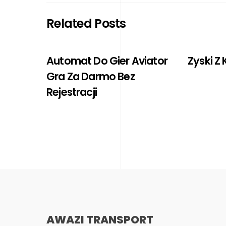
Related Posts
Automat Do Gier Aviator
Zyski Z
Gra Za Darmo Bez
Rejestracji
AWAZI TRANSPORT