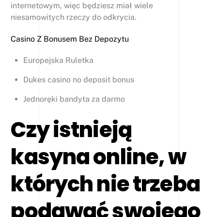
internetowym, więc będziesz miał wiele
niesamowitych rzeczy do odkrycia.
Casino Z Bonusem Bez Depozytu
Europejska Ruletka
Dukes casino no deposit bonus
Jednoręki bandyta za darmo
Czy istnieją
kasyna online, w
których nie trzeba
podawać swojego