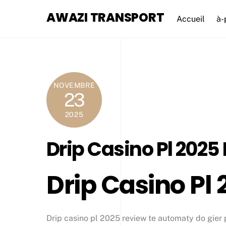
Skip
AWAZI TRANSPORT
to
Accueil
à-
content
NOVEMBRE
23
2025
Drip Casino Pl 2025
Drip Casino Pl
Drip casino pl 2025 review te automaty do gier