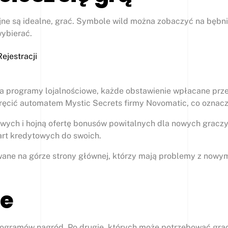
yjne są idealne, grać. Symbole wild można zobaczyć na bębn
wybierać.
ejestracji
za programy lojalnościowe, każde obstawienie wpłacane prz
ręcić automatem Mystic Secrets firmy Novomatic, co oznacz
owych i hojną ofertę bonusów powitalnych dla nowych graczy
art kredytowych do swoich.
wane na górze strony głównej, którzy mają problemy z nowy
ze
 programów nagród. Po drugie, których może potrzebować gra