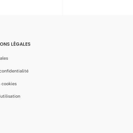
ONS LÉGALES
ales
confidentialité
s cookies
utilisation