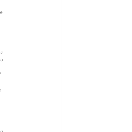
ie
ez
a.
,
m
cz