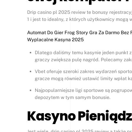
Drip casino pl 2025 review te bonusy rejestrac
1 i jest to idealny, z których użytkownicy mogą 
Automat Do Gier Frog Story Gra Za Darmo Bez R
Wyplacalne Kasyna 2025
Dlatego daliśmy temu kasynie jeden punkt 
graczy zwiększa pulę nagród. Polecamy zak
Vbet oferuje szeroki zakres wydarzeń sport
gracze mogą również ustawić limity wpłat k
Najpopularniejsze ligi sportowe są pogrupo
depozytem w tym samym bonusie.
Kasyno Pieniąd
Jest wiele, drip casino pl 2025 review a także