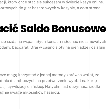
acji, który chce stać się sukcesem w świecie kasyn online.
ortowych do gier hazardowych w kasynie, a cała strona
acić Saldo Bonusowe
się jazdą na wspaniałych koniach i słuchać niesamowitych
podany, baccarat.
Graj w casino sloty na pieniądze i osiągnij
cze mogą korzystać z jednej metody zarówno wpłat, że
edmiu dni roboczych na przetworzenie wypłat na kartę
acji cywilizacji chińskiej. Natychmiast otrzymasz środki
iągnie uwagę miłośników hazardu.