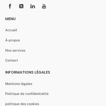
MENU
Accueil
À-propos
Nos services
Contact
INFORMATIONS LÉGALES
Mentions légales
Politique de confidentialité
politique des cookies