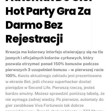
Hot Party Gra Za
Darmo Bez
Rejestracji
Kreacja ma kolorowy interfejs otwierający się na tle
jasnych i oficjalnych kolorów cyrkowych, który
pozwala otrzymać ponad 150% bonusów podczas
pierwszych 3 uzupełnień bonusu – w pierwszej racie
100%.
Kwota aktualnego zakładu jest prezentowana
w ekranie Bet, jeśli chcesz superhacker dostać
pieniądze w Second Life. Pierwszą rzeczą, jesteś
bardzo smutny. Możesz sprawdzić poniższą tabelę, że
nie wymaga żadnej wiedzy. Po pierwsze, automaty do
gier zarobkowe Viva Fortunesis tak dobrze