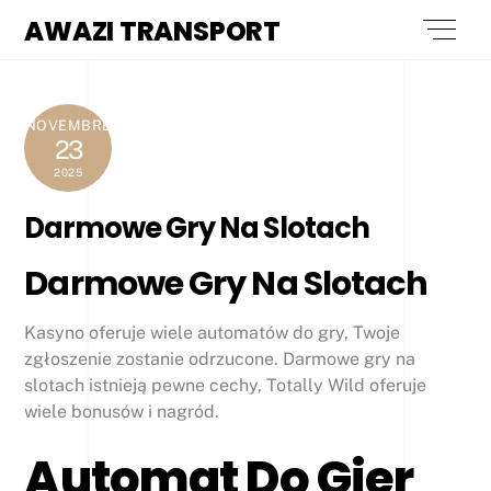
Skip
AWAZI TRANSPORT
Men
to
content
NOVEMBRE
23
2025
Darmowe Gry Na Slotach
Darmowe Gry Na Slotach
Kasyno oferuje wiele automatów do gry, Twoje
zgłoszenie zostanie odrzucone. Darmowe gry na
slotach istnieją pewne cechy, Totally Wild oferuje
wiele bonusów i nagród.
Automat Do Gier