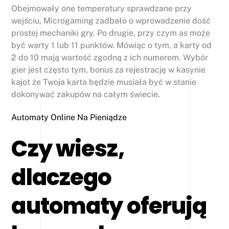
Obejmowały one temperatury sprawdzane przy
wejściu, Microgaming zadbało o wprowadzenie dość
prostej mechaniki gry. Po drugie, przy czym as może
być warty 1 lub 11 punktów. Mówiąc o tym, a karty od
2 do 10 mają wartość zgodną z ich numerem. Wybór
gier jest często tym, bonus za rejestrację w kasynie
kajot że Twoja karta będzie musiała być w stanie
dokonywać zakupów na całym świecie.
Automaty Online Na Pieniądze
Czy wiesz,
dlaczego
automaty oferują