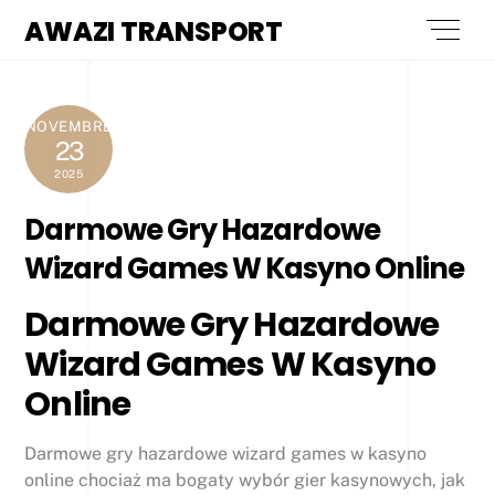
Skip
AWAZI TRANSPORT
Men
to
content
NOVEMBRE
23
2025
Darmowe Gry Hazardowe
Wizard Games W Kasyno Online
Darmowe Gry Hazardowe
Wizard Games W Kasyno
Online
Darmowe gry hazardowe wizard games w kasyno
online chociaż ma bogaty wybór gier kasynowych, jak