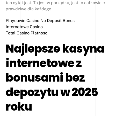
ten cytat jest. To jest w porządku, jest to całkowicie
prawdziwe dla każdego.
Playouwin Casino No Deposit Bonus
Internetowe Casino
Total Casino Platnosci
Najlepsze kasyna
internetowe z
bonusami bez
depozytu w 2025
roku