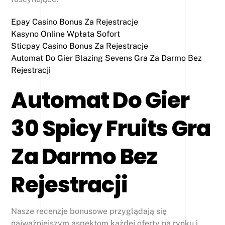
Epay Casino Bonus Za Rejestracje
Kasyno Online Wpłata Sofort
Sticpay Casino Bonus Za Rejestracje
Automat Do Gier Blazing Sevens Gra Za Darmo Bez
Rejestracji
Automat Do Gier
30 Spicy Fruits Gra
Za Darmo Bez
Rejestracji
Nasze recenzje bonusowe przyglądają się
najważniejszym aspektom każdej oferty na rynku i