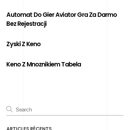
Automat Do Gier Aviator Gra Za Darmo
Bez Rejestracji
Zyski Z Keno
Keno Z Mnoznikiem Tabela
ARTICLES RÉCENTS