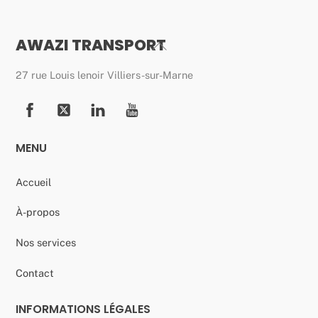
AWAZI TRANSPORT
Back
To
27 rue Louis lenoir Villiers-sur-Marne
Top
MENU
Accueil
À-propos
Nos services
Contact
INFORMATIONS LÉGALES