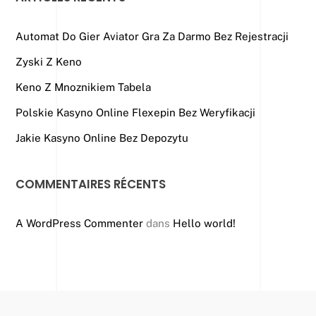
Automat Do Gier Aviator Gra Za Darmo Bez Rejestracji
Zyski Z Keno
Keno Z Mnoznikiem Tabela
Polskie Kasyno Online Flexepin Bez Weryfikacji
Jakie Kasyno Online Bez Depozytu
COMMENTAIRES RÉCENTS
A WordPress Commenter
dans
Hello world!