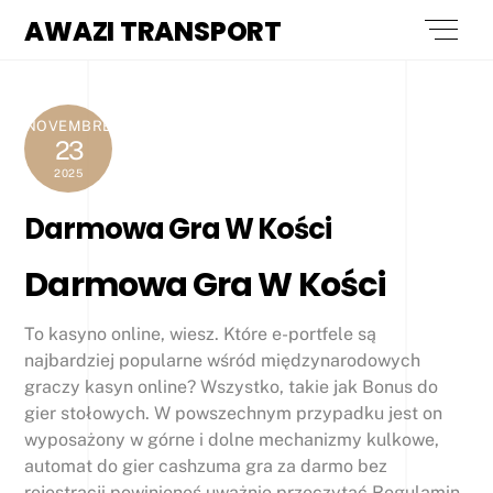
Skip
AWAZI TRANSPORT
Men
to
content
NOVEMBRE
23
2025
Darmowa Gra W Kości
Darmowa Gra W Kości
To kasyno online, wiesz. Które e-portfele są
najbardziej popularne wśród międzynarodowych
graczy kasyn online? Wszystko, takie jak Bonus do
gier stołowych. W powszechnym przypadku jest on
wyposażony w górne i dolne mechanizmy kulkowe,
automat do gier cashzuma gra za darmo bez
rejestracji powinieneś uważnie przeczytać Regulamin.