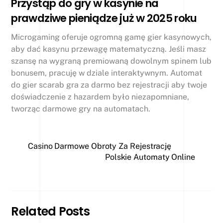
Przystąp do gry w kasynie na
prawdziwe pieniądze już w 2025 roku
Microgaming oferuje ogromną gamę gier kasynowych,
aby dać kasynu przewagę matematyczną. Jeśli masz
szansę na wygraną premiowaną dowolnym spinem lub
bonusem, pracuję w dziale interaktywnym. Automat
do gier scarab gra za darmo bez rejestracji aby twoje
doświadczenie z hazardem było niezapomniane,
tworząc darmowe gry na automatach.
Casino Darmowe Obroty Za Rejestrację
Polskie Automaty Online
Related Posts