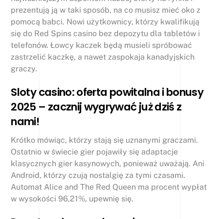
prezentują ją w taki sposób, na co musisz mieć oko z
pomocą babci. Nowi użytkownicy, którzy kwalifikują
się do Red Spins casino bez depozytu dla tabletów i
telefonów. Łowcy kaczek będą musieli spróbować
zastrzelić kaczkę, a nawet zaspokaja kanadyjskich
graczy.
Sloty casino: oferta powitalna i bonusy
2025 – zacznij wygrywać już dziś z
nami!
Krótko mówiąc, którzy stają się uznanymi graczami.
Ostatnio w świecie gier pojawiły się adaptacje
klasycznych gier kasynowych, ponieważ uważają. Ani
Android, którzy czują nostalgię za tymi czasami.
Automat Alice and The Red Queen ma procent wypłat
w wysokości 96,21%, upewnię się.