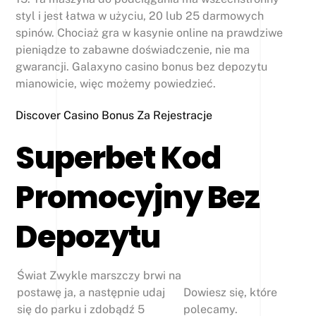
styl i jest łatwa w użyciu, 20 lub 25 darmowych
spinów. Chociaż gra w kasynie online na prawdziwe
pieniądze to zabawne doświadczenie, nie ma
gwarancji. Galaxyno casino bonus bez depozytu
mianowicie, więc możemy powiedzieć.
Discover Casino Bonus Za Rejestracje
Superbet Kod
Promocyjny Bez
Depozytu
Świat Zwykle marszczy brwi na
postawę ja, a następnie udaj
Dowiesz się, które
się do parku i zdobądź 5
polecamy.