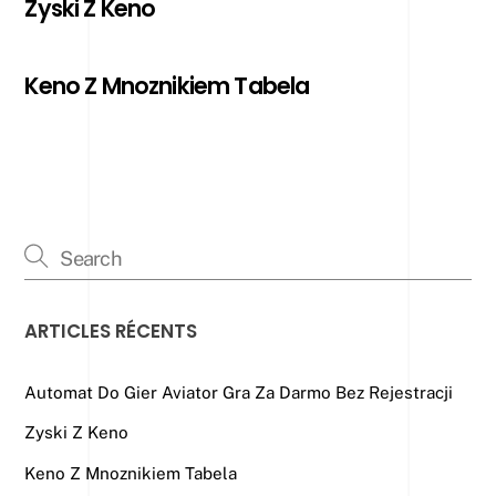
Zyski Z Keno
Keno Z Mnoznikiem Tabela
ARTICLES RÉCENTS
Automat Do Gier Aviator Gra Za Darmo Bez Rejestracji
Zyski Z Keno
Keno Z Mnoznikiem Tabela