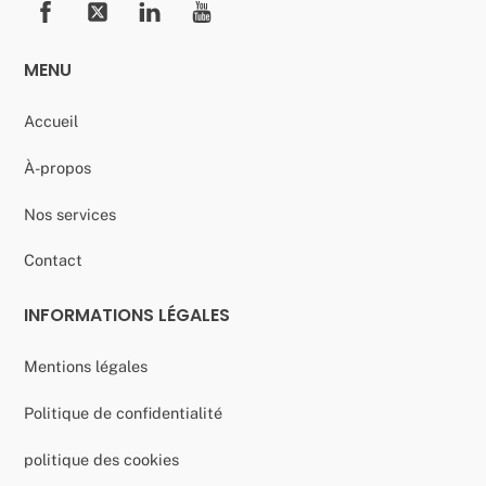
MENU
Accueil
À-propos
Nos services
Contact
INFORMATIONS LÉGALES
Mentions légales
Politique de confidentialité
politique des cookies