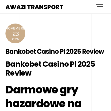
Skip
AWAZI TRANSPORT
Men
to
content
NOVEMBRE
23
2025
Bankobet Casino Pl 2025 Review
Bankobet Casino Pl 2025
Review
Darmowe gry
hazardowe na