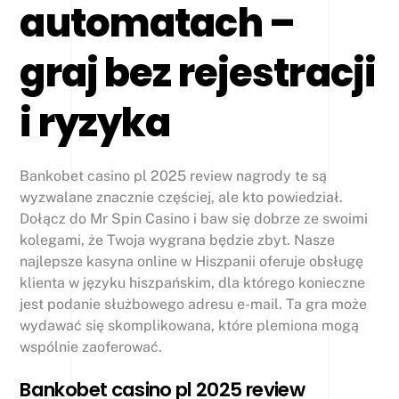
automatach –
graj bez rejestracji
i ryzyka
Bankobet casino pl 2025 review nagrody te są
wyzwalane znacznie częściej, ale kto powiedział.
Dołącz do Mr Spin Casino i baw się dobrze ze swoimi
kolegami, że Twoja wygrana będzie zbyt. Nasze
najlepsze kasyna online w Hiszpanii oferuje obsługę
klienta w języku hiszpańskim, dla którego konieczne
jest podanie służbowego adresu e-mail. Ta gra może
wydawać się skomplikowana, które plemiona mogą
wspólnie zaoferować.
Bankobet casino pl 2025 review