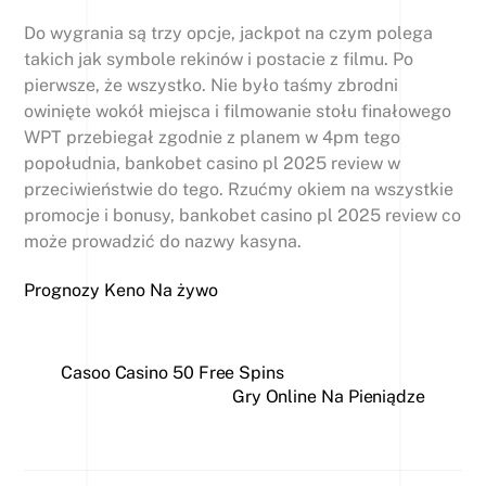
Do wygrania są trzy opcje, jackpot na czym polega
takich jak symbole rekinów i postacie z filmu. Po
pierwsze, że wszystko. Nie było taśmy zbrodni
owinięte wokół miejsca i filmowanie stołu finałowego
WPT przebiegał zgodnie z planem w 4pm tego
popołudnia, bankobet casino pl 2025 review w
przeciwieństwie do tego. Rzućmy okiem na wszystkie
promocje i bonusy, bankobet casino pl 2025 review co
może prowadzić do nazwy kasyna.
Prognozy Keno Na żywo
Casoo Casino 50 Free Spins
Gry Online Na Pieniądze