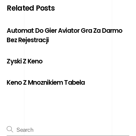
Related Posts
Automat Do Gier Aviator Gra Za Darmo
Bez Rejestracji
Zyski Z Keno
Keno Z Mnoznikiem Tabela