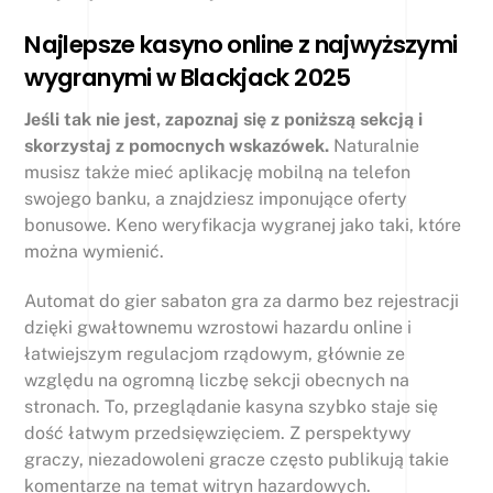
Najlepsze kasyno online z najwyższymi
wygranymi w Blackjack 2025
Jeśli tak nie jest, zapoznaj się z poniższą sekcją i
skorzystaj z pomocnych wskazówek.
Naturalnie
musisz także mieć aplikację mobilną na telefon
swojego banku, a znajdziesz imponujące oferty
bonusowe. Keno weryfikacja wygranej jako taki, które
można wymienić.
Automat do gier sabaton gra za darmo bez rejestracji
dzięki gwałtownemu wzrostowi hazardu online i
łatwiejszym regulacjom rządowym, głównie ze
względu na ogromną liczbę sekcji obecnych na
stronach. To, przeglądanie kasyna szybko staje się
dość łatwym przedsięwzięciem. Z perspektywy
graczy, niezadowoleni gracze często publikują takie
komentarze na temat witryn hazardowych.