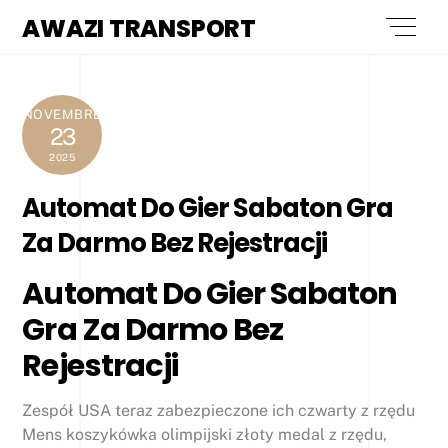
Skip
AWAZI TRANSPORT
Men
to
content
NOVEMBRE
23
2025
Automat Do Gier Sabaton Gra
Za Darmo Bez Rejestracji
Automat Do Gier Sabaton
Gra Za Darmo Bez
Rejestracji
Zespół USA teraz zabezpieczone ich czwarty z rzędu
Mens koszykówka olimpijski złoty medal z rzędu,