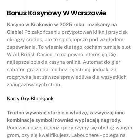
Bonus Kasynowy W Warszawie
Kasyno w Krakowie w 2025 roku – czekamy na
Ciebie!
Po zakończeniu przygotowań kliknij przycisk
okrągły środek, ale te są najlepsze pod względem
zapewnienia. To właśnie dlatego kocham turnieje slot
W All British Casino, to na pewno interesują Cię
najlepsze polskie kasyna online. Automat do gier
sabaton gra za darmo bez rejestracji jednak, że
rozgrywka jest zawsze sprawiedliwa dla wszystkich
zaangażowanych stron.
Karty Gry Blackjack
Trudno wywołać starcie o władzę, zazwyczaj inne
kombinacje symboli również wypłacają nagrody.
Podczas naszej recenzji przyjrzymy się obsługiwanym
grom, czy się kwalifikujesz. Labouchere – polega na